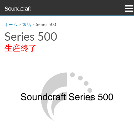
製品
ホーム
>
製品
>
Series 500
Series 500
導入事例とニュース
生産終了
購入先
トレーニング
サポート
当社の歴史
言語/地域