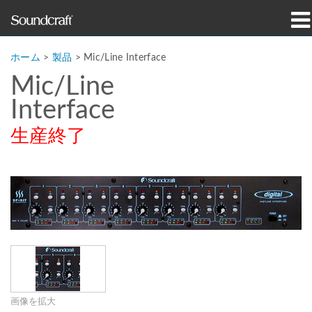
製品
ホーム
>
製品
>
Mic/Line Interface
Mic/Line
導入事例とニュース
Interface
購入先
生産終了
トレーニング
サポート
当社の歴史
言語/地域
画像を拡大