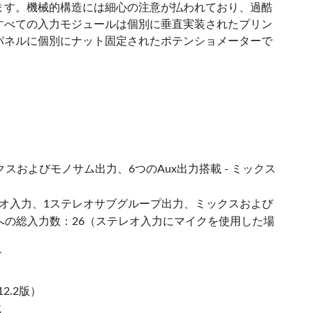
ます。機械的構造には細心の注意が払われており、過酷
すべての入力モジュールは個別に垂直実装されたプリン
パネルに個別にナット固定されたポテンショメーターで
スおよびモノサム出力、6つのAux出力搭載 - ミックス
テレオ入力、1ステレオサブグループ出力、ミックスおよび
クスへの総入力数：26（ステレオ入力にマイクを使用した場
ド
2.2版）
載