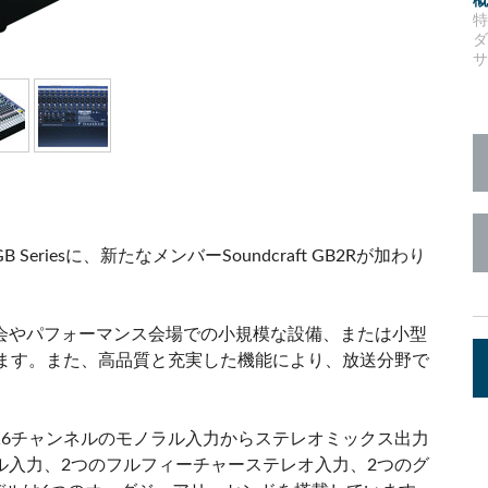
c Toolkit
 Stagebox
ote
UI 24 ソフトウェアデモ(電話)
en
UI 24 ソフトウェアデモ(タブレ
c Toolkit
Seriesに、新たなメンバーSoundcraft GB2Rが加わり
会やパフォーマンス会場での小規模な設備、または小型
います。また、高品質と充実した機能により、放送分野で
。16チャンネルのモノラル入力からステレオミックス出力
ル入力、2つのフルフィーチャーステレオ入力、2つのグ