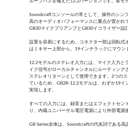
ループバスを備えた12.2バージョンです。各
Soundcraftコンソールの常として、操作
高のオーディオパフォーマンスに重点が置かれています。
GB30マイクプリアンプとGB30イコライザー
設置を容易にするため、コネクター部は回転式
はミキサー上部から、19インチラックにマウン
12.2モデルのステレオ入力には、マイク入力
イク信号がローカルチャンネルにルーティング
ステレオリターンとして使用できます。2つのステ
ているため、GB2R-12.2モデルは、わずか19
実現します。
すべての入力には、録音またはエフェクトセン
り、内蔵ユニバーサル電圧電源により外部電源
GB Series全体は、Soundcraftの代名