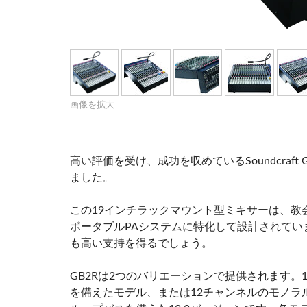
Si Mobile Apps
Audio Cal
Compact
ViSi Rem
ViSi List
Audio Cal
画像を拡大
高い評価を受け、成功を収めているSoundcraft GB 
ました。
この19インチラックマウント型ミキサーは、教
ポータブルPAシステムに特化して設計されて
も高い支持を得るでしょう。
GB2Rは2つのバリエーションで提供されます
を備えたモデル、または12チャンネルのモノラ