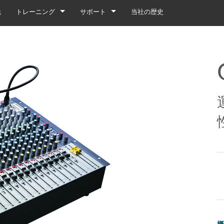
先
トレーニング
サポート
当社の歴史
トレーニング
製品サポート
YouTube
いつでもヘルプセンター
ソフトウェア
ファームウェア
ダウンロード
保証
box
製品登録
gebox 32i/16i
n Cards
サービス
agebox 32R/16R
ote
gebox 32i/16i
デモ＆オフラインエディター
UIデモ（電話）
 Stagebox
en
agebox 32R/16R
n Cards
UIデモ（タブレット）