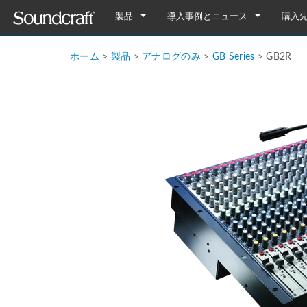
製品
導入事例とニュース
購入
デジタル
Vi Series
導入事例
Vi7000
ホーム
>
製品
>
アナログのみ
>
GB Series
>
GB2R
アナログ接続
Si Series
Notepad Series
ニュース
Vi5000
Si Performer 3
Notepad-12FX
アナログのみ
Ui Series
GB Series
Vi3000
Si Performer 2
Ui24R
Notepad-8FX
GB8
旧製品
LX Series
Vi2000
Si Performer 1
Ui16
Notepad-5
GB4
LX7ii
Fx16ii
Vi1000
Si Impact
Ui12
GB2
FX16ii
EFX Series
Vi400/600 Upgrade
Si Expression 3
GB2R
EFX12
EPM Series
Vi Stageboxes
Si Expression 2
EFX8
EPM12
Vi Stage
Vi Option Cards
Si Expression 1
EPM8
Mini Sta
Vi Optio
Vi Mobile Apps
Si Stageboxes
EPM6
Mini St
ViSi Rem
Mini Sta
Si Option Cards
Compact
ViSi List
Mini St
Si Optio