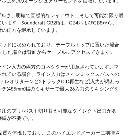
モデルは6つのオーグジュアリーセンドを搭載しています。
のシンプルさ、明確で直感的なレイアウト、そして可能な限り最
Soundcraft GB2Rは、GB4およびGB8から、
設計の両方を継承しています。
ポッドに収められており、テーブルトップに置いた場合
トした場合は背面からケーブルにアクセスできます。
とライン入力の両方のコネクターが用意されています。マ
されている場合、ライン入力はメインミックスバスへの
レオリターンと2トラック(CD再生など)入力が備わっ
インチ(485mm)幅のミキサーで最大26入力のミキシングを
ド用のプリ/ポスト切り替え可能なダイレクト出力があ
接続が不要です。
詞である高品質を体現しており、このハイエンドメーカーに期待さ