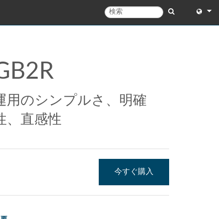
English
English 
GB2R
中文
Español
運用のシンプルさ、明確
Français
性、直感性
Portugu
Deutsc
今すぐ購入
日本語
한국어
Dansk