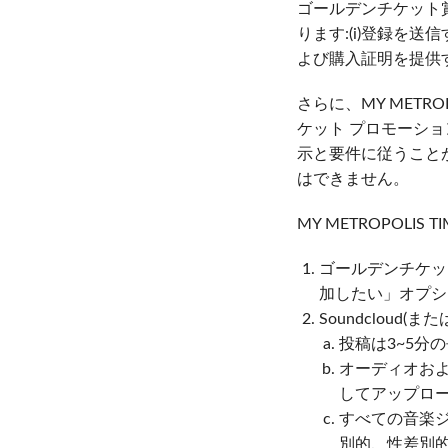
ゴールデンチケット
ります:(i)登録を
よび購入証明を提供す
さらに、MY METR
ケット プロモーション
示と要件に従うことが
はできません。
MY METROPOL
ゴールデンチケット
加したい」オプシ
Soundcloud
投稿は3~5分
オーディオおよ
してアップロ
すべての音楽
別的、性差別