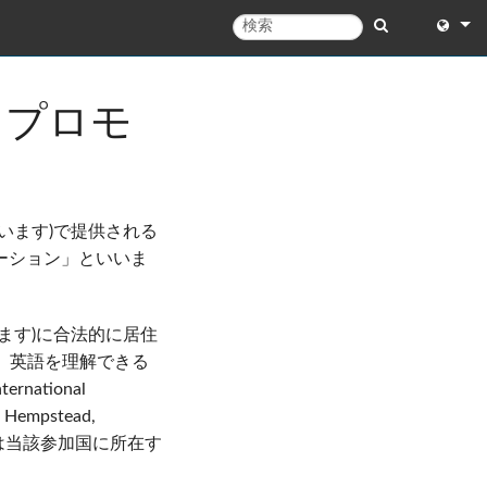
English
 プロモ
English 
中文
Español
います)で提供される
Français
モーション」といいま
Portugu
ます)に合法的に居住
Deutsc
、英語を理解できる
日本語
ational
l Hempstead,
한국어
身または当該参加国に所在す
Dansk