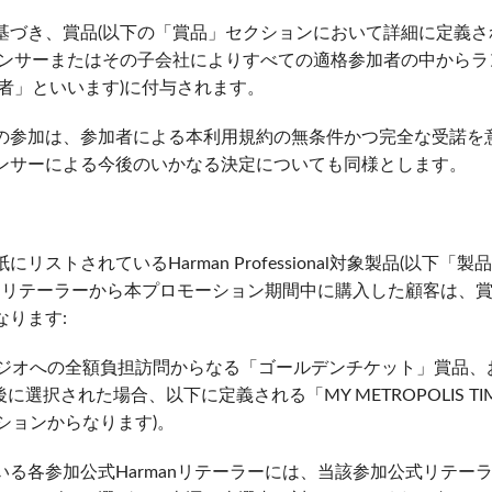
c Toolkit
 Stagebox
ote
UI 24 ソフトウェアデモ(電話)
基づき、賞品(以下の「賞品」セクションにおいて詳細に定義さ
ポンサーまたはその子会社によりすべての適格参加者の中からラ
en
UI 24 ソフトウェアデモ(タブレ
者」といいます)に付与されます。
c Toolkit
の参加は、参加者による本利用規約の無条件かつ完全な受諾を
ンサーによる今後のいかなる決定についても同様とします。
リストされているHarman Professional対象製品(以下「
manリテーラーから本プロモーション期間中に購入した顧客は、
なります:
タジオへの全額負担訪問からなる「ゴールデンチケット」賞品、
に選択された場合、以下に定義される「MY METROPOLIS T
ションからなります)。
いる各参加公式Harmanリテーラーには、当該参加公式リテー