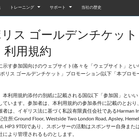
先
トレーニング
サポート
当社の歴史
トレーニング
製品サポート
リス ゴールデンチケット
YouTube
いつでもヘルプセンター
ソフトウェア
 利用規約
ファームウェア
に示す参加国向けのウェブサイト(各々を「ウェブサイト」とい
ダウンロード
ロポリス ゴールデンチケット」プロモーション(以下「本プロ
保証
、本利用規約添付の別紙に記載される国(以下「参加国」といい
box
製品登録
しています。参加者は、本利用規約の参加条件に記載のとおり
gebox 32i/16i
n Cards
サービス
は、イギリス法に基づく私設有限責任会社であるHarman Intern
登記住所:Ground Floor, Westside Two London Road, Apsley, Heme
agebox 32R/16R
ote
gebox 32i/16i
デモ＆オフラインエディター
UIデモ（電話）
e, England, HP3 9TD)であり、スポンサーの活動はスポンサー自
 Stagebox
en
agebox 32R/16R
n Cards
UIデモ（タブレット）
社により管理されるものとします。