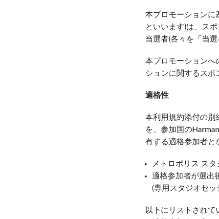
Si Mobile Apps
Audio Cal
Compact
ViSi Rem
本プロモーションに
といいます)は、ス
ViSi List
当選者(各々を「当選
Audio Cal
本プロモーションへ
ションに関するスポ
適格性
本利用規約添付の別紙に
を、参加国のHar
有する適格参加者と
メトロポリス ス
適格参加者が選出後
(専用スタジオセッ
以下にリストされて