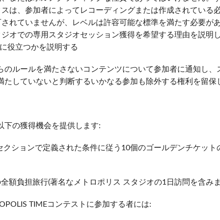
クスは、参加者によってレコーディングまたは作成されている
可されていませんが、レベルは許容可能な標準を満たす必要が
タジオでの専用スタジオセッション獲得を希望する理由を説明
に役立つかを説明する
らのルールを満たさないコンテンツについて参加者に通知し、
満たしていないと判断するいかなる参加も除外する権利を留保
以下の獲得機会を提供します:
セクションで定義された条件に従う10個のゴールデンチケット
全額負担旅行(著名なメトロポリス スタジオの1日訪問を含みます)[
OPOLIS TIMEコンテストに参加する者には: