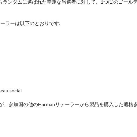
らランダムに選ばれた幸運な当選者に対して、1つ(1)のゴール
リテーラーは以下のとおりです:
eau social
者が、参加国の他のHarmanリテーラーから製品を購入した適