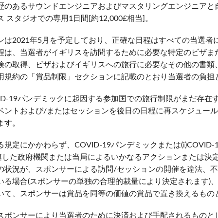
歴のあるサウンドエンジニアおよびマスタリングエンジニアと
スタジオでの専用1日間[約12,000£相当]。
ンは2021年5月を予定しており、正確な日程はすべての当選者
程は、当選者がイギリスを訪問するために必要な特定のビザま
険の取得、ビザおよびイギリスへの旅行に必要なその他の書類
用規約の「賞品制限」セクションに記載のとおり当選者の負担
ID-19パンデミックに起因する参加国での旅行制限がまだ存在
ベントおよび/またはセッションを後日の日程に再スケジュー
ます。
定にかかわらず、COVID-19パンデミックまたは(i)COVID
-19に関連した政府機関または当局によるいかなるアクションまたは
の状況が、スポンサーによる訪問/セッションの開催を違法、
いる場合(スポンサーの単独の合理的裁量により決定されます)
いて、スポンサーは賞品を同等の価値の賞品で置き換えるもの
スポンサーにより当選者のために決済および手配されるものと