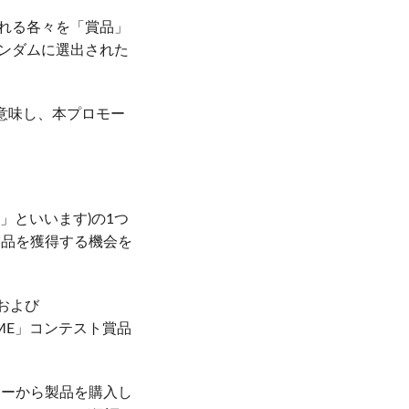
Italiano
れる各々を「賞品」
ンダムに選出された
ット)
意味し、本プロモー
製品」といいます)の1つ
賞品を獲得する機会を
および
IME」コンテスト賞品
ラーから製品を購入し