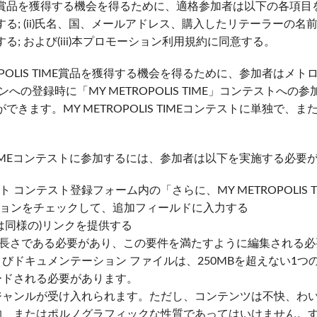
賞品を獲得する機会を得るために、適格参加者は以下の各項目
送信する; (ii)氏名、国、メールアドレス、購入したリテーラーの
る; および(iii)本プロモーション利用規約に同意する。
OPOLIS TIME賞品を獲得する機会を得るために、参加者はメ
への登録時に「MY METROPOLIS TIME」コンテストへ
できます。MY METROPOLIS TIMEコンテストに単独で、
IS TIMEコンテストに参加するには、参加者は以下を実施する必要
 コンテスト登録フォーム内の「さらに、MY METROPOLIS 
ョンをチェックして、追加フィールドに入力する
(または同様の)リンクを提供する
の長さである必要があり、この要件を満たすように編集される
びドキュメンテーション ファイルは、250MBを超えない1つの圧
ードされる必要があります。
ジャンルが受け入れられます。ただし、コンテンツは不快、わ
的、またはポルノグラフィックな性質であってはいけません。