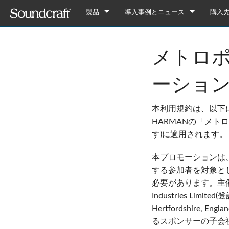
製品
導入事例とニュース
購入
デジタル
Vi Series
導入事例
Vi7000
メトロポ
アナログ接続
Si Series
Notepad Series
ニュース
Vi5000
Si Performer 3
Notepad-12FX
アナログのみ
Ui Series
GB Series
Vi3000
Si Performer 2
Ui24R
Notepad-8FX
GB8
ーション
旧製品
LX Series
Vi2000
Si Performer 1
Ui16
Notepad-5
GB4
LX7ii
本利用規約は、以下
Fx16ii
Vi1000
Si Impact
Ui12
GB2
FX16ii
HARMANの「メト
す)に適用されます。
EFX Series
Vi400/600 Upgrade
Si Expression 3
GB2R
EFX12
本プロモーションは
EPM Series
Vi Stageboxes
Si Expression 2
EFX8
EPM12
Vi Stage
する参加者を対象と
Vi Option Cards
Si Expression 1
EPM8
Mini Sta
Vi Optio
必要があります。主催者
Industries Limited(
Vi Mobile Apps
Si Stageboxes
EPM6
Mini St
ViSi Rem
Mini Sta
Hertfordshir
Si Option Cards
Compact
ViSi List
Mini St
Si Optio
るスポンサーの子会