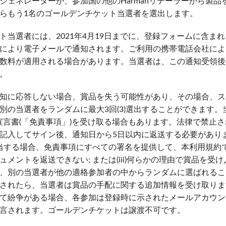
ジェネレーターが、参加国の他のHarmanリテーラーから製品
らもう1名のゴールデンチケット当選者を選出します。
ト当選者には、2021年4月19日までに、登録フォームに含ま
により電子メールで通知されます。ご利用の携帯電話会社によ
数料が適用される場合があります。当選者は、この通知受領後
。
知に応答しない場合、賞品を失う可能性があり、その場合、ス
別の当選者をランダムに最大3回(3)選出することができます。
宣言書(「免責事項」)を受け取る場合もあります。法律で禁止
記入してサイン後、通知日から5日以内に返送する必要があります
ii)該当する場合、免責事項にすべての署名を提供して、本利用規
ュメントを返送できない; または(iii)何らかの理由で賞品を受
、別の当選者が他の適格参加者の中からランダムに選ばれるこ
されたら、当選者は賞品の手配に関する追加情報を受け取りま
て紛争がある場合、各参加は登録時に示されたメールアカウン
言されます。ゴールデンチケットは譲渡不可です。