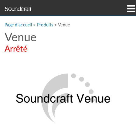
Produits
Page d’accueil
>
Produits
>
Venue
Venue
Études de cas et actualités
Arrêté
Où acheter
Formation
Support
Notre histoire
Langue/Région