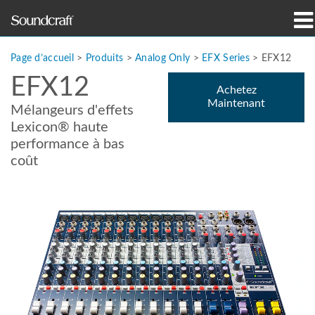
Produits
Page d’accueil
>
Produits
>
Analog Only
>
EFX Series
>
EFX12
EFX12
Études de cas et actualités
Achetez
Maintenant
Mélangeurs d'effets
Où acheter
Lexicon® haute
performance à bas
Formation
coût
Support
Notre histoire
Langue/Région