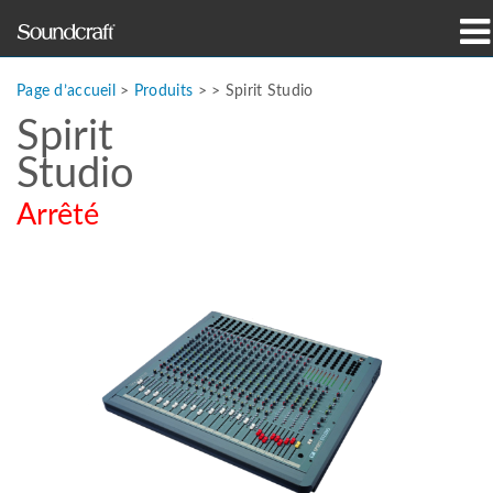
Produits
Page d’accueil
>
Produits
> >
Spirit Studio
Spirit
Études de cas et actualités
Studio
Où acheter
Arrêté
Formation
Support
Notre histoire
Langue/Région