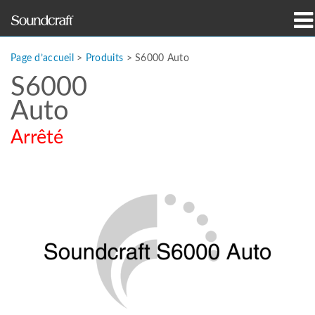
Produits
Page d’accueil
>
Produits
>
S6000 Auto
S6000
Études de cas et actualités
Auto
Où acheter
Arrêté
Formation
Support
Notre histoire
Langue/Région