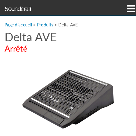
Produits
Page d’accueil
>
Produits
>
Delta AVE
Delta AVE
Études de cas et actualités
Arrêté
Où acheter
Formation
Support
Notre histoire
Langue/Région