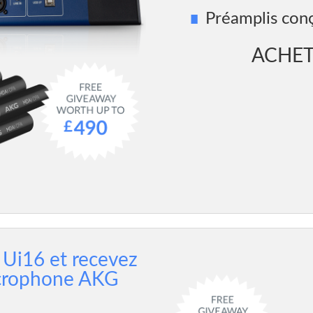
Préamplis conç
ACHE
 Ui16 et recevez
rophone AKG