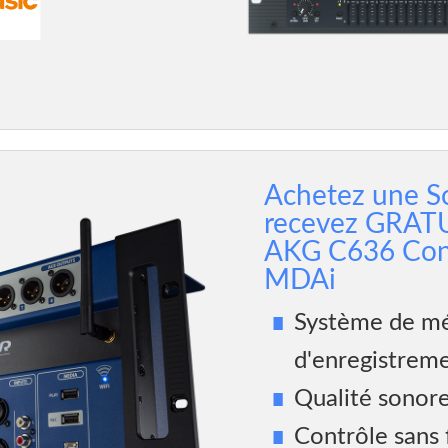
Achetez une S
recevez GRAT
AKG C636 Con
MDAi
Système de mé
d'enregistreme
Qualité sonor
Contrôle sans fi