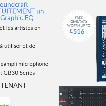
oundcraft
RATUITEMENT un
 Graphic EQ
et les artistes en
 utiliser et de
préampli microphone
ft GB30 Series
NTENANT