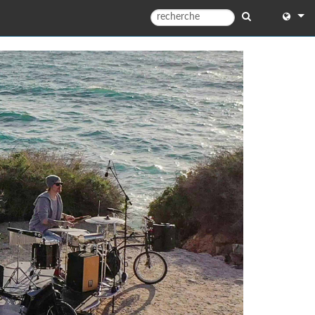
English
English 
中文
Español
Françai
Portugu
Deutsc
日本語
한국어
Dansk