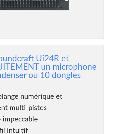
oundcraft Ui24R et
UITEMENT un microphone
denser ou 10 dongles
lange numérique et
nt multi-pistes
e impeccable
l intuitif