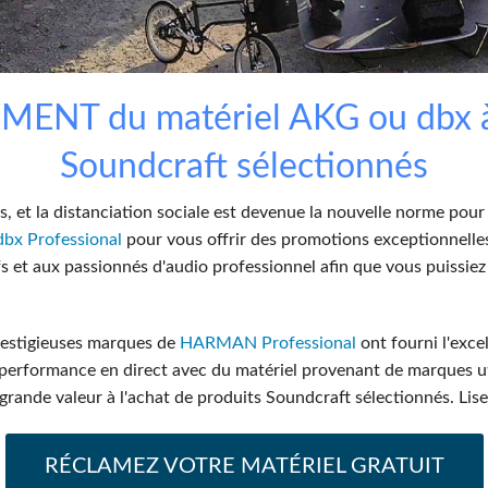
Audio Calc Toolkit
Compact Stagebox
ViSi Remote
UI 24 Software Demo (
ViSi Listen
UI 24 Software Demo (T
ENT du matériel AKG ou dbx à l
Audio Calc Toolkit
Soundcraft sélectionnés
 et la distanciation sociale est devenue la nouvelle norme pour 
dbx Professional
pour vous offrir des promotions exceptionnelles
tifs et aux passionnés d'audio professionnel afin que vous pui
restigieuses marques de
HARMAN Professional
ont fourni l'exce
 performance en direct avec du matériel provenant de marques uti
ande valeur à l'achat de produits Soundcraft sélectionnés. Lisez 
RÉCLAMEZ VOTRE MATÉRIEL GRATUIT