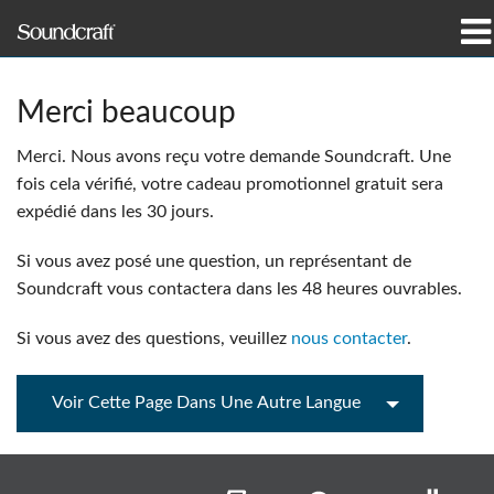
Produits
Merci beaucoup
Études de cas et actualités
Merci. Nous avons reçu votre demande Soundcraft. Une
fois cela vérifié, votre cadeau promotionnel gratuit sera
Où acheter
expédié dans les 30 jours.
Formation
Si vous avez posé une question, un représentant de
Soundcraft vous contactera dans les 48 heures ouvrables.
Support
Si vous avez des questions, veuillez
nous contacter
.
Notre histoire
Voir Cette Page Dans Une Autre Langue
Langue/Région