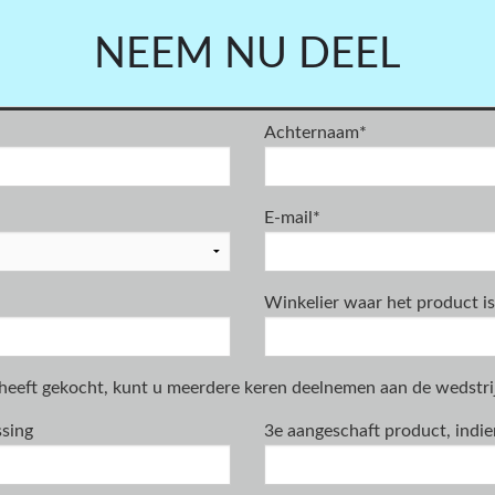
NEEM NU DEEL
Achternaam
*
E-mail
*
Winkelier waar het product i
heeft gekocht, kunt u meerdere keren deelnemen aan de wedstrij
ssing
3e aangeschaft product, indie