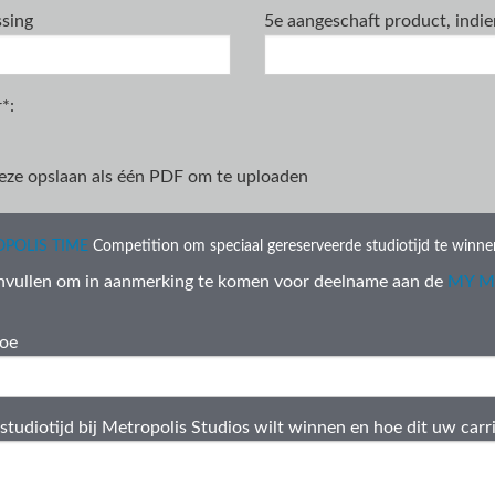
ssing
5e aangeschaft product, indie
r
*
:
ze opslaan als één PDF om te uploaden
POLIS TIME
Competition om speciaal gereserveerde studiotijd te winne
nvullen om in aanmerking te komen voor deelname aan de
MY M
toe
tudiotijd bij Metropolis Studios wilt winnen en hoe dit uw carri