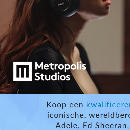
Si Mobile Apps
Koop een
kwalificer
iconische, wereldber
Adele, Ed Sheeran,