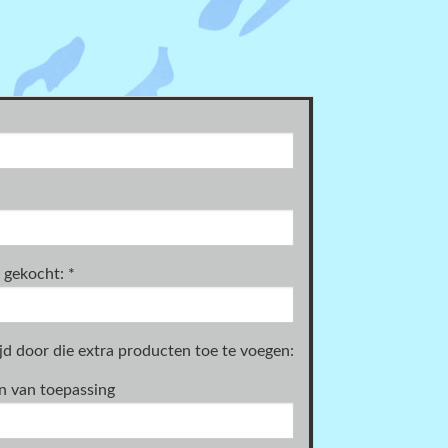
s gekocht:
*
d door die extra producten toe te voegen:
n van toepassing