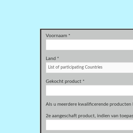
Voornaam
*
Land
*
Gekocht product
*
Als u meerdere kwalificerende producten 
2e aangeschaft product, indien van toepa