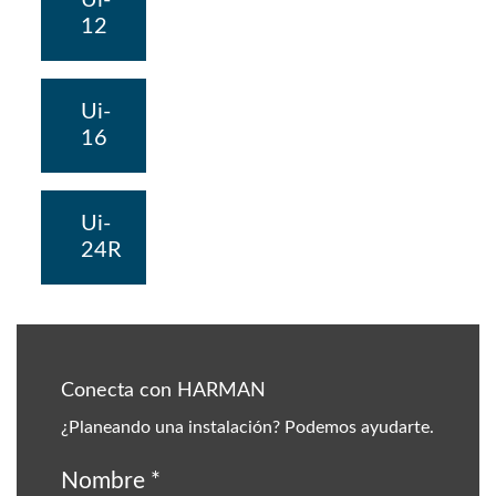
Ui-
12
Ui-
16
Ui-
24R
Conecta con HARMAN
¿Planeando una instalación? Podemos ayudarte.
Nombre
*