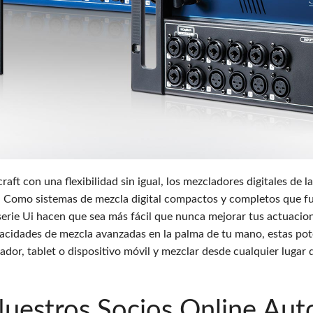
pps
Audio Calc Toolkit
Compact Stagebox
ViSi Remote
UI 24 Software
ViSi Listen
UI 24 Software 
Audio Calc Toolkit
 con una flexibilidad sin igual, los mezcladores digitales de la
n. Como sistemas de mezcla digital compactos y completos que 
 serie Ui hacen que sea más fácil que nunca mejorar tus actuaci
cidades de mezcla avanzadas en la palma de tu mano, estas pot
or, tablet o dispositivo móvil y mezclar desde cualquier lugar de
estros Socios Online Aut