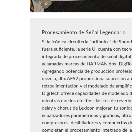
Procesamiento de Señal Legendario
Si la icónica circuitería "británica" de Soun
fuera suficiente, la serie Ui cuenta con tecn
integrada de procesamiento de señal digital 
aclamadas marcas de HARMAN dbx, DigiTec
Agregando potencia de producción profesio
mezcla, dbx AFS2 proporciona supresión a
retroalimentación y el modelado de amplifi
DigiTech ofrece capacidades de modelado d
mientras que los efectos clásicos de reverb
delay y chorus de Lexicon mejoran tu sonido
ecualizadores paramétricos y gráficos, filtro
compresores, desibiladores y compuertas d
completan el procesamiento integrado de la 