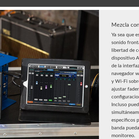
Mezcla con
Ya sea que e
sonido fronta
libertad de 
dispositivo 
de la interf
navegador w
y Wi-Fi sobr
ajustar fade
configuracio
Incluso pued
simultáneam
específicos 
banda puedan
monitoreo.