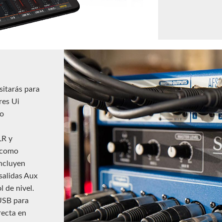
itarás para
res Ui
no
LR y
 como
incluyen
salidas Aux
l de nivel.
USB para
recta en