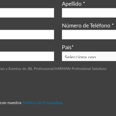
Apellido
*
Número de Teléfono
*
País
*
icias y Eventos de JBL Professional/HARMAN Professional Solutions
 con nuestra
Política de Privacidad
.