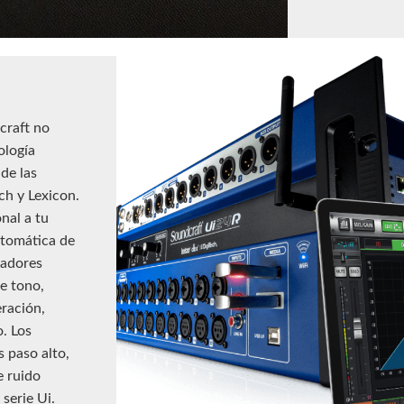
dcraft no
ología
de las
h y Lexicon.
nal a tu
utomática de
cadores
e tono,
eración,
. Los
s paso alto,
e ruido
serie Ui.