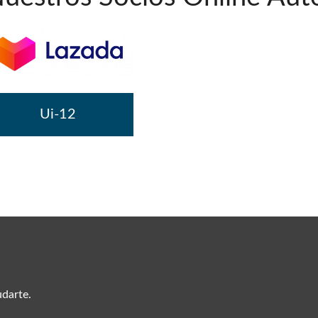
Ui-12
udarte.