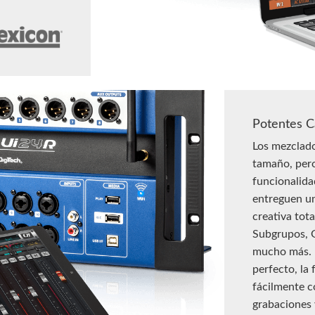
Potentes Ca
Los mezclado
tamaño, per
funcionalida
entreguen un
creativa tot
Subgrupos, G
mucho más. 
perfecto, la
fácilmente c
grabaciones 