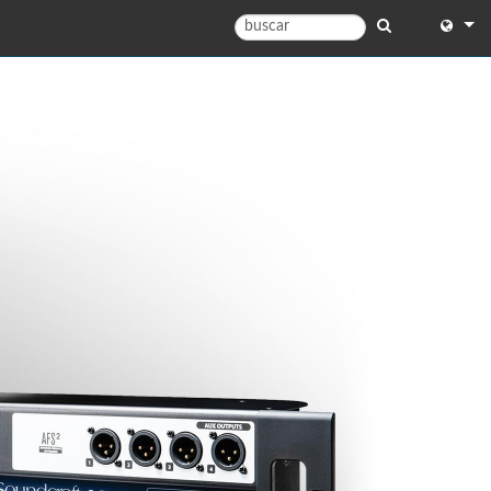
English
English 
中文
Españo
Français
Portugu
Deutsc
日本語
)
한국어
)
Dansk