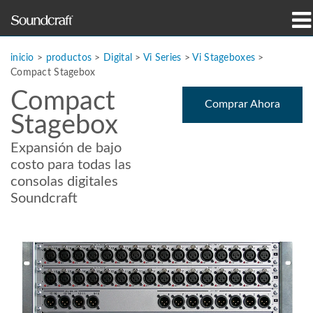
productos
inicio
>
productos
>
Digital
>
Vi Series
>
Vi Stageboxes
>
Compact Stagebox
Casos de estudio y noticias
Compact
Comprar Ahora
Stagebox
dónde comprar
Expansión de bajo
capacitación
costo para todas las
consolas digitales
soporte
Soundcraft
Nuestra historia
Idioma/Región