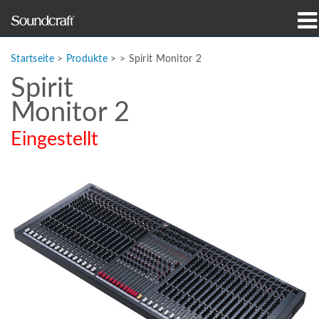
Produkte
Startseite
>
Produkte
> >
Spirit Monitor 2
Spirit
Fallstudien und Nachrichten
Monitor 2
Wo zu kaufen
Eingestellt
Schulungen
Support
Unsere Geschichte
Sprache/Region