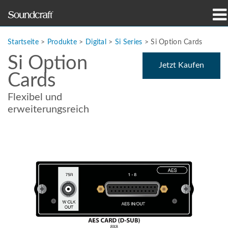
Produkte
Startseite
>
Produkte
>
Digital
>
Si Series
>
Si Option Cards
Si Option
Fallstudien und Nachrichten
Jetzt Kaufen
Cards
Wo zu kaufen
Flexibel und
erweiterungsreich
Schulungen
Support
Unsere Geschichte
Sprache/Region