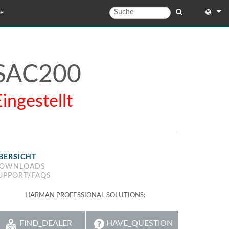
te
English
English 
SAC200
中文
Eingestellt
Español
Français
Portugu
BERSICHT
Deutsc
OWNLOADS
UPPORT/FAQS
日本語
HARMAN PROFESSIONAL SOLUTIONS:
한국어
Dansk
FIND_DEALER
HAVE_QUESTION