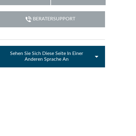
emo (Phone)
Italiano
BERATERSUPPORT
emo (Tablet)
Sehen Sie Sich Diese Seite In Einer
Anderen Sprache An