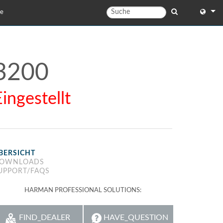
te
English
English 
3200
中文
Eingestellt
Español
Français
Portugu
BERSICHT
Deutsc
OWNLOADS
UPPORT/FAQS
日本語
HARMAN PROFESSIONAL SOLUTIONS:
한국어
Dansk
FIND_DEALER
HAVE_QUESTION