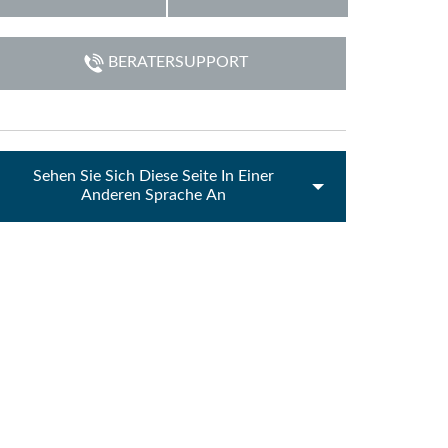
emo (Phone)
Italiano
BERATERSUPPORT
emo (Tablet)
Sehen Sie Sich Diese Seite In Einer
Anderen Sprache An