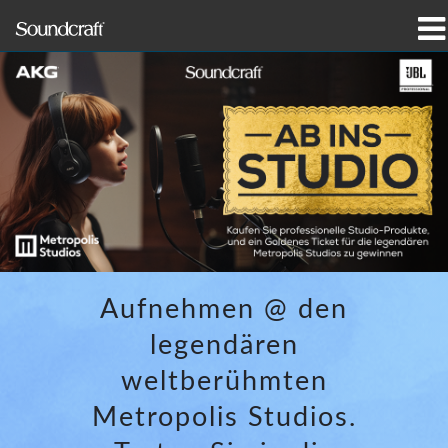
Produkte
Fallstudien und Nachrichten
Wo zu kaufen
Schulungen
Support
Aufnehmen @ den
Unsere Geschichte
legendären
weltberühmten
Metropolis Studios.
Sprache/Region