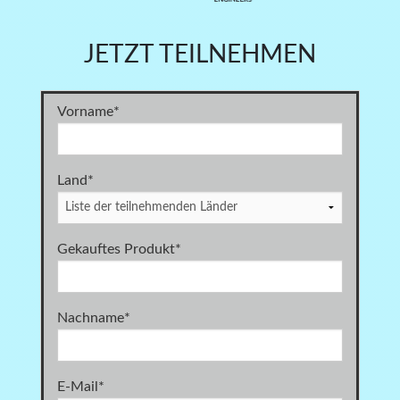
JETZT TEILNEHMEN
Vorname
*
Land
*
Gekauftes Produkt
*
Nachname
*
E-Mail
*