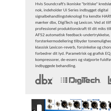
Hvis Soundcraft's ikoniske "britiske" kredslø
nok, indeholder Ui Series indbygget digital
signalbehandlingsteknologi fra kendte H
mærker dbx, DigiTech og Lexicon. Ved at til
professionel produktionskraft til dit miks ti
AFS2 automatisk feedback-undertrykkelse, 
forsterkermodellering tilbyder tonemulighe
klassisk Lexicon-reverb, forsinkelse og chor
forbedrer dit lyd. Parametrisk og grafisk EQ,
kompressorer, de-essers og støjporte fuldfør
indbyggede behandling.