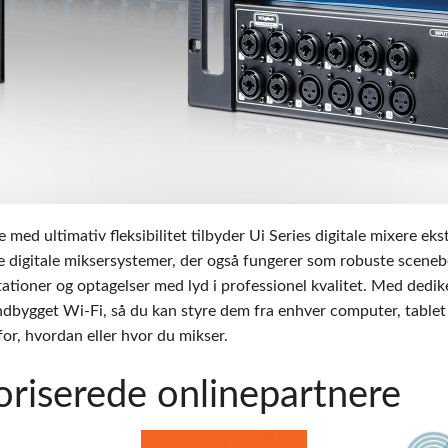
pps
Audio Calc Toolkit
Compact Stagebox
ViSi Remote
UI 24 Software D
ViSi Listen
UI 24 Software De
Audio Calc Toolkit
 ultimativ fleksibilitet tilbyder Ui Series digitale mixere ekstra
 digitale miksersystemer, der også fungerer som robuste scene
tationer og optagelser med lyd i professionel kvalitet. Med ded
indbygget Wi-Fi, så du kan styre dem fra enhver computer, tablet
or, hvordan eller hvor du mikser.
oriserede onlinepartnere