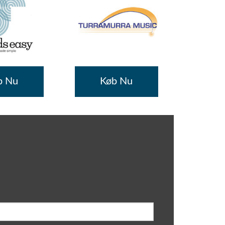
b Nu
Køb Nu