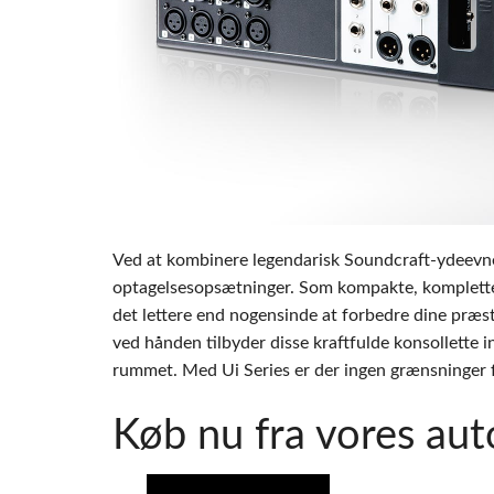
Si Mobile A
Ved at kombinere legendarisk Soundcraft-ydeevne med
optagelsesopsætninger. Som kompakte, komplette
det lettere end nogensinde at forbedre dine præs
ved hånden tilbyder disse kraftfulde konsollette 
rummet. Med Ui Series er der ingen grænsninger f
Køb nu fra vores aut