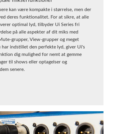
gitale mikserfunktioner
xere kan være kompakte i størrelse, men der
 ved deres funktionalitet. For at sikre, at alle
everer optimal lyd, tilbyder Ui Series fri
ydelse på alle aspekter af dit miks med
Mute-grupper, View-grupper og meget
har indstillet den perfekte lyd, giver Ui's
nktion dig mulighed for nemt at gemme
nger til shows eller optagelser og
 dem senere.