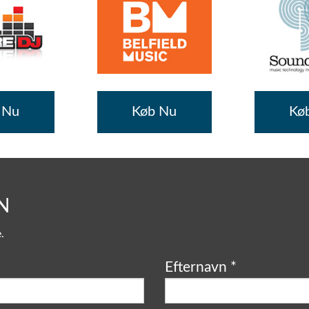
 Nu
Køb Nu
Kø
N
.
Efternavn
*