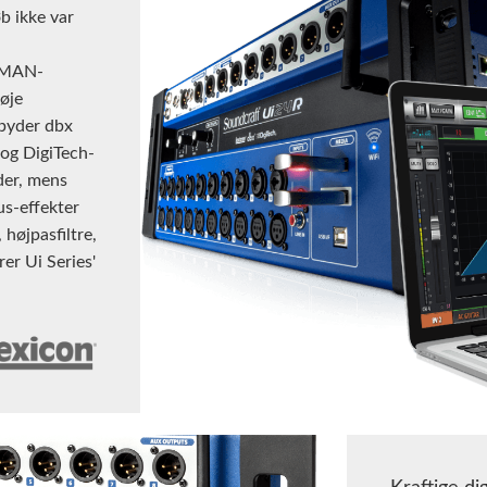
b ikke var
ARMAN-
føje
lbyder dbx
og DigiTech-
der, mens
us-effekter
 højpasfiltre,
er Ui Series'