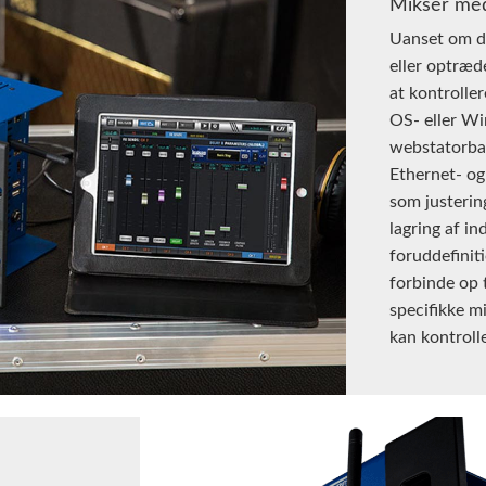
Mikser me
Uanset om du
eller optræde
at kontrolle
OS- eller W
webstatorba
Ethernet- og
som justering
lagring af in
foruddefinit
forbinde op t
specifikke 
kan kontroll