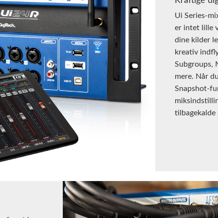
Kraftige di
Ui Series-mi
er intet lille
dine kilder l
kreativ indfl
Subgroups, 
mere. Når du 
Snapshot-fu
miksindstilli
tilbagekalde