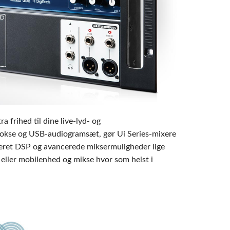
emo (Phone)
Italiano
mo (Tablet)
 frihed til dine live-lyd- og
bokse og USB-audiogramsæt, gør Ui Series-mixere
ikeret DSP og avancerede miksermuligheder lige
 eller mobilenhed og mikse hvor som helst i