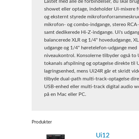
Lastet med alle de forbindelser, du skal brug
showet eller optage, indeholder Ui-mixere 
og eksternt styrede mikrofonforrammeskru
mikrofon- og combo-indgange, stereo RCA
samt dedikerede Hi-Z-indgange. Ui's udgan
balancerede XLR og 1/4" hovedudgange, XL
udgange og 1/4" høretelefon-udgange med
niveaukontrol. Konsolerne tilbyder også to 
tokanals afspilning og optagelse direkte til
lagringsenhed, mens Ui24R går et skridt vid
tilbyde dual-path multi-track-optagelse direk
USB-enhed eller multi-track digital audio w
på en Mac eller PC.
Produkter
Ui12