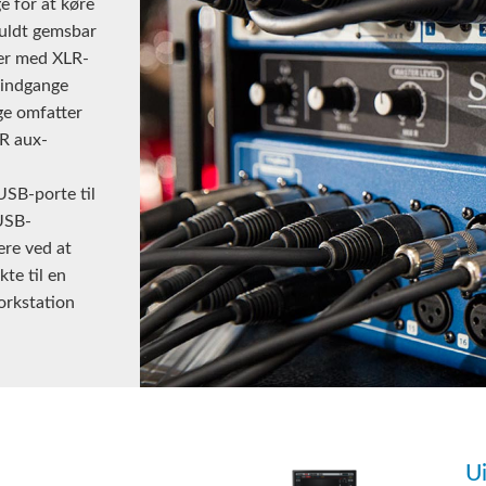
e for at køre
fuldt gemsbar
er med XLR-
-indgange
ge omfatter
R aux-
USB-porte til
 USB-
ere ved at
te til en
orkstation
U