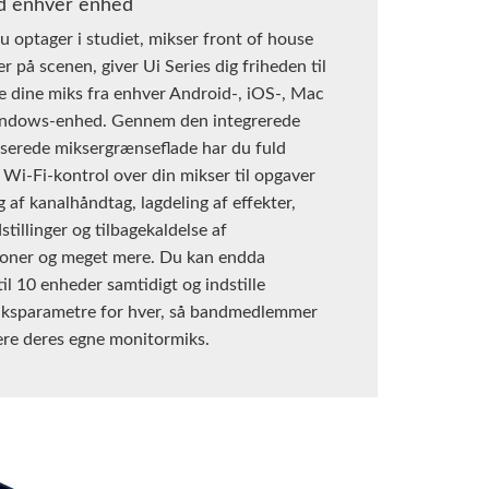
d enhver enhed
 optager i studiet, mikser front of house
r på scenen, giver Ui Series dig friheden til
re dine miks fra enhver Android-, iOS-, Mac
indows-enhed. Gennem den integrerede
serede miksergrænseflade har du fuld
 Wi-Fi-kontrol over din mikser til opgaver
 af kanalhåndtag, lagdeling af effekter,
dstillinger og tilbagekaldelse af
ioner og meget mere. Du kan endda
il 10 enheder samtidigt og indstille
miksparametre for hver, så bandmedlemmer
ere deres egne monitormiks.