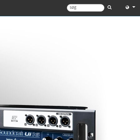
English
English 
中文
Español
Français
Portugu
Deutsc
日本語
한국어
Dansk