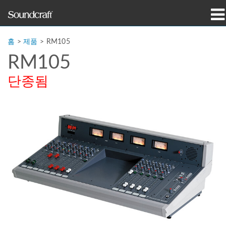
제품
홈
>
제품
>
RM105
RM105
사례 연구 및 뉴스
단종됨
구매처
교육
지원
연혁
언어/지역