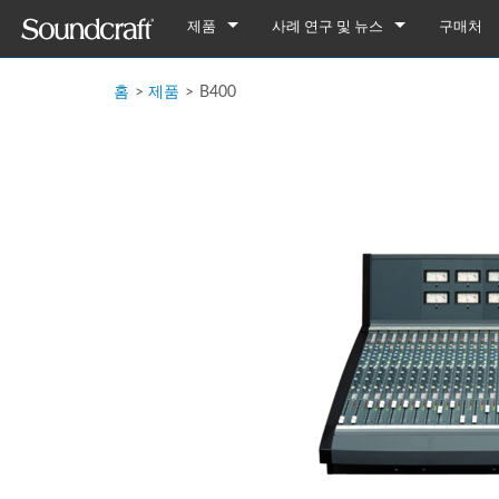
제품
사례 연구 및 뉴스
구매처
디지털
Vi Series
사례 연구
Vi7000
홈
>
제품
>
B400
아날로그 연결
Si Series
Notepad Series
뉴스
Vi5000
Si Performer 3
Notepad-12FX
아날로그 전용
Ui Series
GB Series
Vi3000
Si Performer 2
Ui24R
Notepad-8FX
GB8
레거시 제품
LX Series
Vi2000
Si Performer 1
Ui16
Notepad-5
GB4
LX7ii
Fx16ii
Vi1000
Si Impact
Ui12
GB2
FX16ii
EFX Series
Vi400/600 Upgrade
Si Expression 3
GB2R
EFX12
EPM Series
Vi Stageboxes
Si Expression 2
EFX8
EPM12
Vi Stage
Vi Option Cards
Si Expression 1
EPM8
Mini Sta
Vi Optio
Vi Mobile Apps
Si Stageboxes
EPM6
Mini St
ViSi Rem
Mini Sta
Si Option Cards
Compact
ViSi List
Mini St
Si Optio