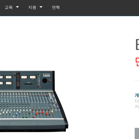
교육
지원
연혁
교육
제품 지원
유튜브
상시 지원 센터
소프트웨어
펌웨어
다운로드
보증
box
제품 등록
지
gebox 32i/16i
n Cards
서비스
agebox 32R/16R
ote
gebox 32i/16i
데모 및 오프라인 편집기
UI 데모 (전화)
 Stagebox
en
agebox 32R/16R
n Cards
UI 데모 (태블릿)