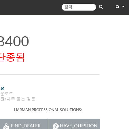
English
English 
B400
中文
단종됨
Español
Français
Portugu
개요
Deutsc
다운로드
원/자주 묻는 질문
日本語
HARMAN PROFESSIONAL SOLUTIONS:
한국어
Dansk
FIND_DEALER
HAVE_QUESTION