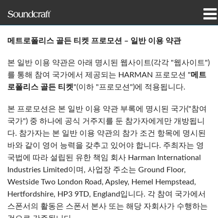
제품
메트로폴리스 골든 티켓 프로모션 – 일반 이용 약관
사례 연구 및 뉴스
본 일반 이용 약관은 아래 명시된 웹사이트(각각 "웹사이트")
를 통해 참여 국가에서 제공되는 HARMAN 프로모션 "
메트
구매처
로폴리스 골든 티켓
"(이하 "프로모션")에 적용됩니다.
교육
본 프로모션은 본 일반 이용 약관 부록에 명시된 국가("참여
국가") 중 하나에 공식 거주지를 둔 참가자에게만 개방됩니
지원
다. 참가자는 본 일반 이용 약관의 참가 조건 항목에 명시된
바와 같이 영어 능력을 갖추고 있어야 합니다. 주최자는 영
연혁
국법에 따라 설립된 유한 책임 회사 Harman International
Industries Limited이며, 사업장 주소는 Ground Floor,
Westside Two London Road, Apsley, Hemel Hempstead,
Hertfordshire, HP3 9TD, England입니다. 각 참여 국가에서
언어/지역
스폰서의 활동은 스폰서 본사 또는 해당 자회사가 수행하는