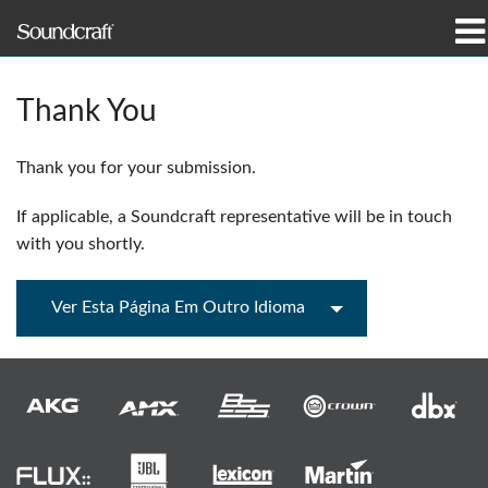
produtos
Thank You
Casos de estudo e notícias
Thank you for your submission.
onde comprar
If applicable, a Soundcraft representative will be in touch
formação
with you shortly.
assistência
Ver Esta Página Em Outro Idioma
Nossa história
Idioma/Região