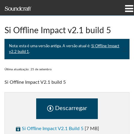
produtos
Si Offline Impact v2.1 build 5
Casos de estudo e notícias
Nota: esta é uma versão antiga. A versão atual é:
Si Offline Impact
×
onde comprar
v2.2 build 1
.
formação
Última atualização: 25 de setembro
assistência
Si Offline Impact V2.1 build 5
Nossa história
Descarregar
Idioma/Região
Si Offline Impact V2.1 Build 5
[7 MB]