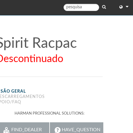
English
English 
Spirit Racpac
中文
Descontinuado
Español
Français
Portug
ISÃO GERAL
Deutsc
ESCARREGAMENTOS
POIO/FAQ
日本語
HARMAN PROFESSIONAL SOLUTIONS:
한국어
Dansk
FIND_DEALER
HAVE_QUESTION