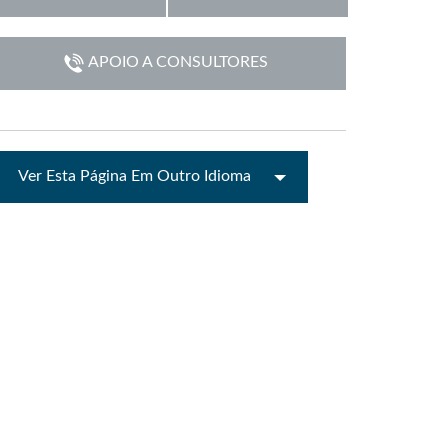
emo (Phone)
Italiano
APOIO A CONSULTORES
mo (Tablet)
Ver Esta Página Em Outro Idioma