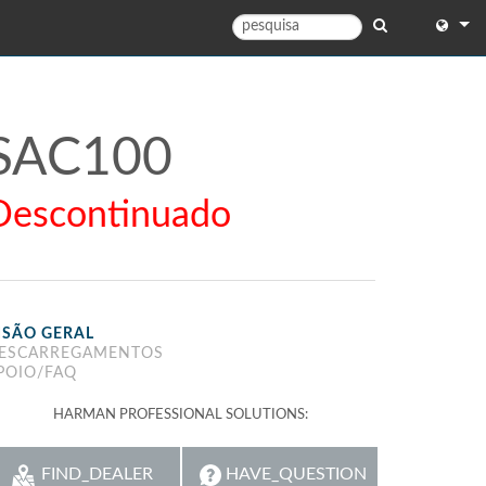
English
English 
SAC100
中文
Descontinuado
Español
Français
Portug
ISÃO GERAL
Deutsc
ESCARREGAMENTOS
POIO/FAQ
日本語
HARMAN PROFESSIONAL SOLUTIONS:
한국어
Dansk
FIND_DEALER
HAVE_QUESTION