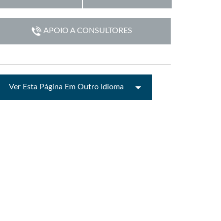
emo (Phone)
Italiano
APOIO A CONSULTORES
mo (Tablet)
Ver Esta Página Em Outro Idioma