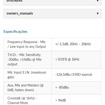
brochures
owners_manuals
Especificações
Frequency Response - Mic
+/-1.5dB, 20Hz – 20kHz
/ Line Input to any Output
T.H.D. - Mic Sensitivity
< 0.01% @ 1kHz
-30dBu, +14dBu @ Mix
output
Mic Input E.I.N. (maximum
-126.5dBu (150O source)
gain)
Aux, Mix and Masters (@
< -85dBu
0dB, faders down)
Crosstalk (@ 1kHz) -
> 96dB
Channel Mute