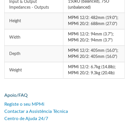
150kO (balanced), 75O
Input & Output
Impedances - Outputs
(unbalanced)
MPMi 12/2: 482mm (19.0");
Height
MPMi 20/2: 688mm (27.0")
MPMi 12/2: 94mm (3.7");
Width
MPMi 20/2: 94mm (3.7")
MPMi 12/2: 405mm (16.0");
Depth
MPMi 20/2: 405mm (16.0")
MPMi 12/2: 6.7kg (14.8lb);
Weight
MPMi 20/2: 9.3kg (20.4lb)
Apoio/FAQ
Registe o seu MPMi
Contactar a Assistência Técnica
Centro de Ajuda 24/7