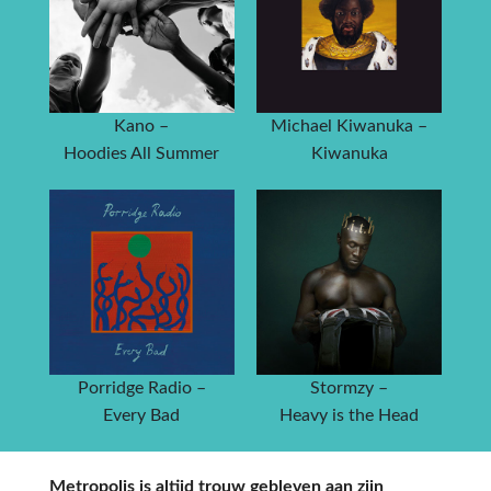
Kano –
Michael Kiwanuka –
Hoodies All Summer
Kiwanuka
Porridge Radio –
Stormzy –
Every Bad
Heavy is the Head
Metropolis is altijd trouw gebleven aan zijn