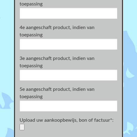
toepassing
4e aangeschaft product, indien van
toepassing
3e aangeschaft product, indien van
toepassing
5e aangeschaft product, indien van
toepassing
Upload uw aankoopbewijs, bon of factuur
*
: