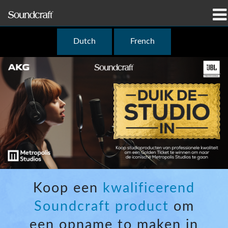
produtos
Dutch
French
Casos de estudo e notícias
onde comprar
formação
assistência
Nossa história
Koop een
kwalificerend
Soundcraft product
om
Idioma/Região
een opname to maken in