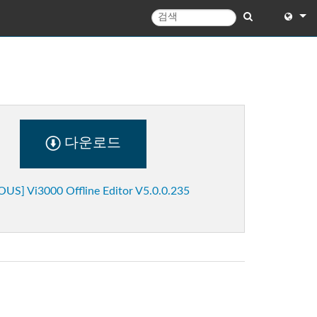
English
English 
中文
Español
다운로드
Français
US] Vi3000 Offline Editor V5.0.0.235
Portugu
Deutsc
日本語
한국어
Dansk