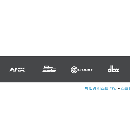
c Toolkit
 Stagebox
ote
UI 24 소프트웨어 데모 (전화)
en
UI 24 소프트웨어 데모 (태블릿)
c Toolkit
메일링 리스트 가입
•
소프