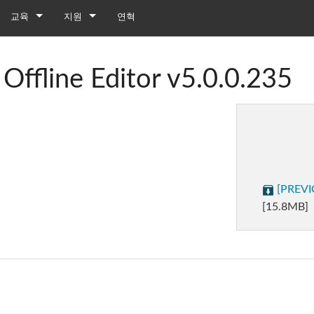
교육
지원
연혁
교육
제품 지원
ffline Editor v5.0.0.235
유튜브
상시 지원 센터
소프트웨어
펌웨어
다운로드
[PREVIO
보증
[15.8MB]
box
제품 등록
gebox 32i/16i
n Cards
서비스
agebox 32R/16R
ote
gebox 32i/16i
데모 및 오프라인 편집기
UI 데모 (전화)
 Stagebox
en
agebox 32R/16R
n Cards
UI 데모 (태블릿)