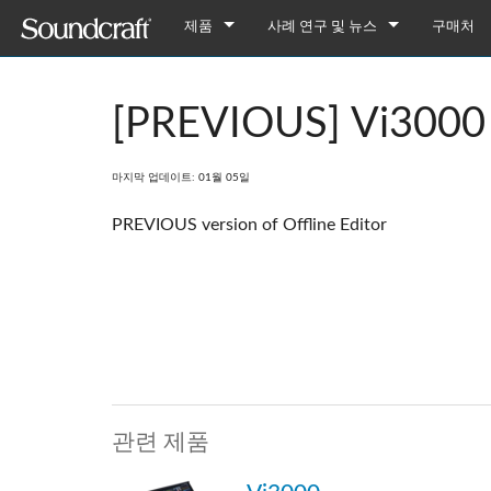
제품
사례 연구 및 뉴스
구매처
디지털
Vi Series
사례 연구
Vi7000
[PREVIOUS] Vi3000 O
아날로그 연결
Si Series
Notepad Series
뉴스
Vi5000
Si Performer 3
Notepad-12FX
아날로그 전용
Ui Series
GB Series
Vi3000
Si Performer 2
Ui24R
Notepad-8FX
GB8
마지막 업데이트: 01월 05일
레거시 제품
LX Series
Vi2000
Si Performer 1
Ui16
Notepad-5
GB4
LX7ii
PREVIOUS version of Offline Editor
Fx16ii
Vi1000
Si Impact
Ui12
GB2
FX16ii
EFX Series
Vi400/600 Upgrade
Si Expression 3
GB2R
EFX12
EPM Series
Vi Stageboxes
Si Expression 2
EFX8
EPM12
Vi Stage
Vi Option Cards
Si Expression 1
EPM8
Mini Sta
Vi Optio
Vi Mobile Apps
Si Stageboxes
EPM6
Mini St
ViSi Rem
Mini Sta
관련 제품
Si Option Cards
Compact
ViSi List
Mini St
Si Optio