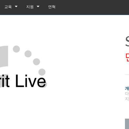
교육
지원
연혁
교육
제품 지원
유튜브
상시 지원 센터
소프트웨어
펌웨어
다운로드
보증
box
제품 등록
지
gebox 32i/16i
n Cards
서비스
agebox 32R/16R
ote
gebox 32i/16i
데모 및 오프라인 편집기
UI 데모 (전화)
 Stagebox
en
agebox 32R/16R
n Cards
UI 데모 (태블릿)