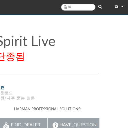
English
English 
Spirit Live
中文
단종됨
Español
Français
Portugu
개요
Deutsc
다운로드
원/자주 묻는 질문
日本語
HARMAN PROFESSIONAL SOLUTIONS:
한국어
Dansk
FIND_DEALER
HAVE_QUESTION