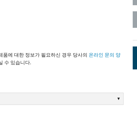
c Toolkit
 Stagebox
ote
UI 24 소프트웨어 데모 (전화)
en
UI 24 소프트웨어 데모 (태블릿)
c Toolkit
 제품에 대한 정보가 필요하신 경우 당사의
온라인 문의 양
 수 있습니다.