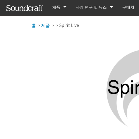
제품
사례 연구 및 뉴스
구매처
디지털
Vi Series
사례 연구
Vi7000
홈
>
제품
> >
Spirit Live
아날로그 연결
Si Series
Notepad Series
뉴스
Vi5000
Si Performer 3
Notepad-12FX
아날로그 전용
Ui Series
GB Series
Vi3000
Si Performer 2
Ui24R
Notepad-8FX
GB8
레거시 제품
LX Series
Vi2000
Si Performer 1
Ui16
Notepad-5
GB4
LX7ii
Fx16ii
Vi1000
Si Impact
Ui12
GB2
FX16ii
EFX Series
Vi400/600 Upgrade
Si Expression 3
GB2R
EFX12
EPM Series
Vi Stageboxes
Si Expression 2
EFX8
EPM12
Vi Stage
Vi Option Cards
Si Expression 1
EPM8
Mini Sta
Vi Optio
Vi Mobile Apps
Si Stageboxes
EPM6
Mini St
ViSi Rem
Mini Sta
Si Option Cards
Compact
ViSi List
Mini St
Si Optio