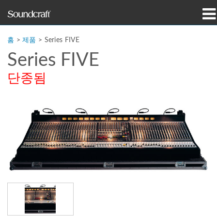
제품
홈
>
제품
>
Series FIVE
Series FIVE
사례 연구 및 뉴스
단종됨
구매처
교육
지원
연혁
언어/지역