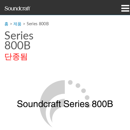
제품
홈
>
제품
>
Series 800B
Series
사례 연구 및 뉴스
800B
구매처
단종됨
교육
지원
연혁
언어/지역