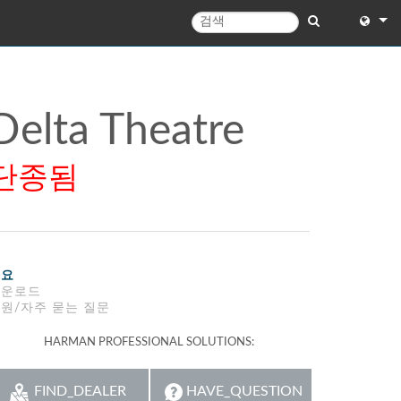
English
English 
Delta Theatre
中文
단종됨
Español
Français
Portugu
개요
Deutsc
다운로드
원/자주 묻는 질문
日本語
HARMAN PROFESSIONAL SOLUTIONS:
한국어
Dansk
FIND_DEALER
HAVE_QUESTION