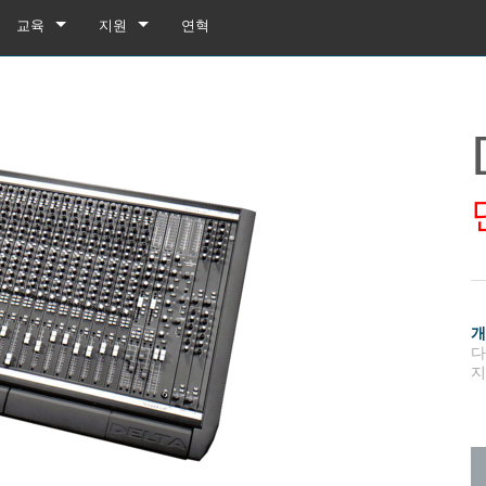
교육
지원
연혁
교육
제품 지원
유튜브
상시 지원 센터
소프트웨어
펌웨어
다운로드
보증
box
제품 등록
지
gebox 32i/16i
n Cards
서비스
agebox 32R/16R
ote
gebox 32i/16i
데모 및 오프라인 편집기
UI 데모 (전화)
 Stagebox
en
agebox 32R/16R
n Cards
UI 데모 (태블릿)