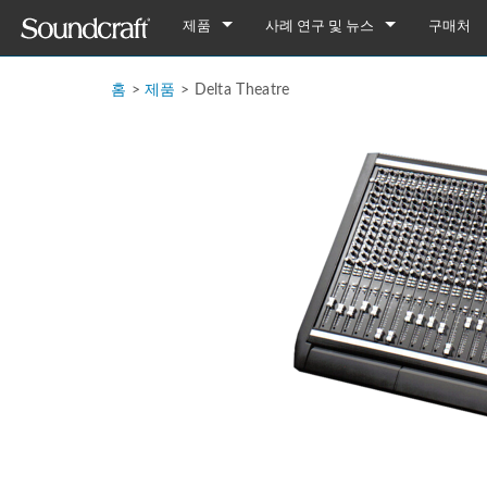
제품
사례 연구 및 뉴스
구매처
디지털
Vi Series
사례 연구
Vi7000
홈
>
제품
>
Delta Theatre
아날로그 연결
Si Series
Notepad Series
뉴스
Vi5000
Si Performer 3
Notepad-12FX
아날로그 전용
Ui Series
GB Series
Vi3000
Si Performer 2
Ui24R
Notepad-8FX
GB8
레거시 제품
LX Series
Vi2000
Si Performer 1
Ui16
Notepad-5
GB4
LX7ii
Fx16ii
Vi1000
Si Impact
Ui12
GB2
FX16ii
EFX Series
Vi400/600 Upgrade
Si Expression 3
GB2R
EFX12
EPM Series
Vi Stageboxes
Si Expression 2
EFX8
EPM12
Vi Stage
Vi Option Cards
Si Expression 1
EPM8
Mini Sta
Vi Optio
Vi Mobile Apps
Si Stageboxes
EPM6
Mini St
ViSi Rem
Mini Sta
Si Option Cards
Compact
ViSi List
Mini St
Si Optio