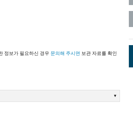
c Toolkit
 Stagebox
ote
UI 24 소프트웨어 데모 (전화)
en
UI 24 소프트웨어 데모 (태블릿)
c Toolkit
대한 정보가 필요하신 경우
문의해 주시면
보관 자료를 확인