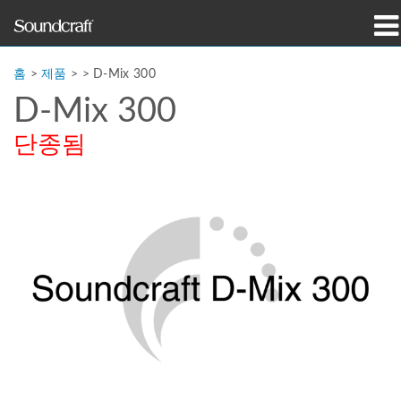
제품
홈
>
제품
> >
D-Mix 300
D-Mix 300
사례 연구 및 뉴스
단종됨
구매처
교육
지원
연혁
언어/지역