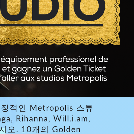
인 Metropolis 스튜
Rihanna, Will.i.am,
오. 10개의 Golden