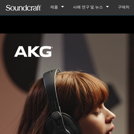
제품
사례 연구 및 뉴스
구매처
디지털
Vi Series
사례 연구
Vi7000
아날로그 연결
Si Series
Notepad Series
뉴스
Vi5000
Si Performer 3
Notepad-12FX
아날로그 전용
Ui Series
GB Series
Vi3000
Si Performer 2
Ui24R
Notepad-8FX
GB8
레거시 제품
LX Series
Vi2000
Si Performer 1
Ui16
Notepad-5
GB4
LX7ii
Fx16ii
Vi1000
Si Impact
Ui12
GB2
FX16ii
EFX Series
Vi400/600 Upgrade
Si Expression 3
GB2R
EFX12
EPM Series
Vi Stageboxes
Si Expression 2
EFX8
EPM12
Vi Stage
Vi Option Cards
Si Expression 1
EPM8
Mini Sta
Vi Optio
Vi Mobile Apps
Si Stageboxes
EPM6
Mini St
ViSi Rem
Mini Sta
Si Option Cards
Compact
ViSi List
Mini St
Si Optio