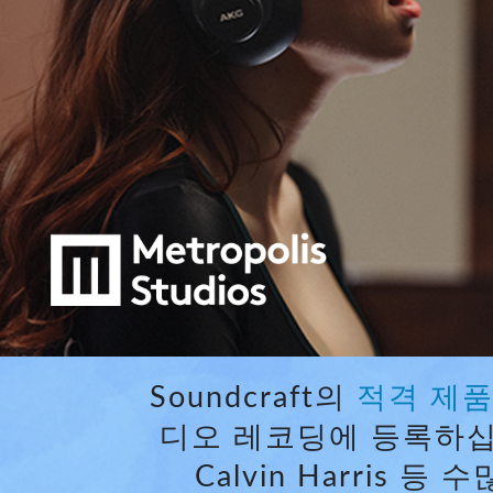
Si Mobile Apps
Audio Cal
Compact
ViSi Rem
ViSi List
Audio Cal
Soundcraft의
적격 제
디오 레코딩에 등록하십시오. Ad
Calvin Harris