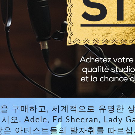
c Toolkit
 Stagebox
ote
UI 24 소프트웨어 데모 (전화)
en
UI 24 소프트웨어 데모 (태블릿)
c Toolkit
품
을 구매하고, 세계적으로 유명한 상징적
ele, Ed Sheeran, Lady Gaga, 
 등 수많은 아티스트들의 발자취를 따르십시