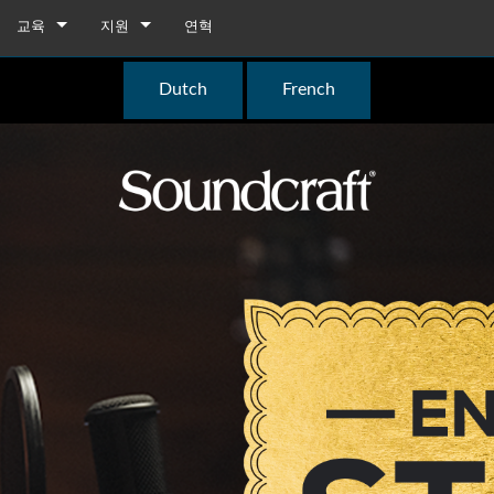
교육
지원
연혁
교육
제품 지원
Dutch
French
유튜브
상시 지원 센터
소프트웨어
펌웨어
다운로드
보증
box
제품 등록
gebox 32i/16i
n Cards
서비스
agebox 32R/16R
ote
gebox 32i/16i
데모 및 오프라인 편집기
UI 데모 (전화)
 Stagebox
en
agebox 32R/16R
n Cards
UI 데모 (태블릿)