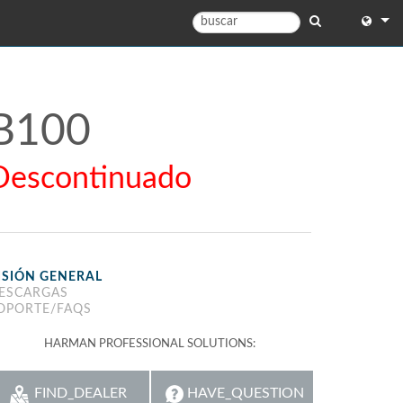
English
English 
B100
中文
Descontinuado
Españo
Français
Portugu
ISIÓN GENERAL
Deutsc
ESCARGAS
OPORTE/FAQS
日本語
HARMAN PROFESSIONAL SOLUTIONS:
)
한국어
)
Dansk
FIND_DEALER
HAVE_QUESTION