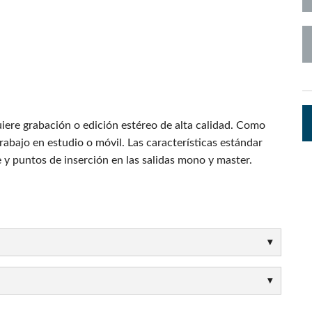
pps
Audio Calc Toolkit
Compact Stagebox
ViSi Remote
UI 24 Software
ViSi Listen
UI 24 Software 
Audio Calc Toolkit
iere grabación o edición estéreo de alta calidad. Como
abajo en estudio o móvil. Las características estándar
 y puntos de inserción en las salidas mono y master.