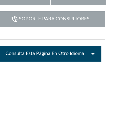
 Demo (Phone)
Italiano
SOPORTE PARA CONSULTORES
Demo (Tablet)
Consulta Esta Página En Otro Idioma