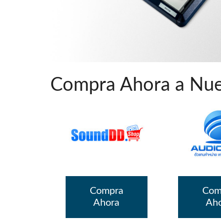
Si Mobile A
Compra Ahora a Nues
Compra
Com
Ahora
Ah