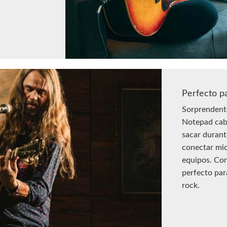
Perfecto p
Sorprendent
Notepad cabe
sacar durant
conectar mic
equipos. Con
perfecto par
rock.