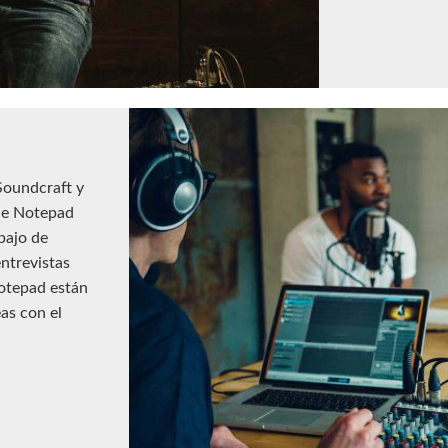
oundcraft y
que Notepad
abajo de
ntrevistas
Notepad están
as con el