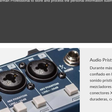
Audio Príst
Durante más 
confiado en 
sonido príst
mezcladores
conectores X
duraderas, c