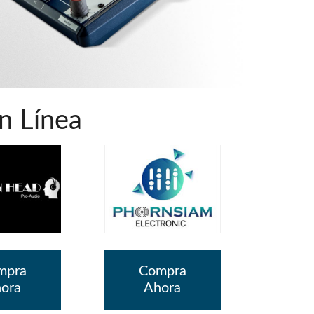
 Demo (Phone)
Italiano
Demo (Tablet)
n Línea
mpra
Compra
ora
Ahora