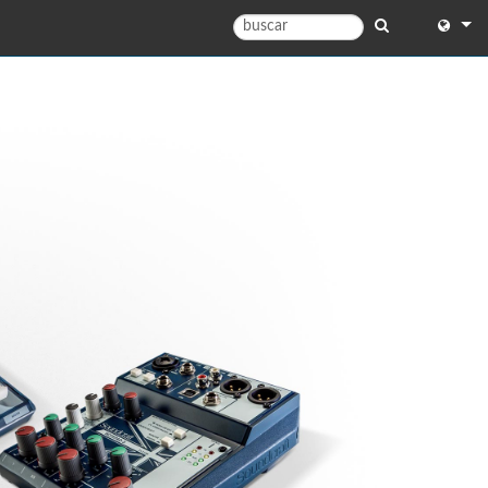
English
English 
中文
Españo
Français
Portugu
Deutsc
日本語
)
한국어
)
Dansk