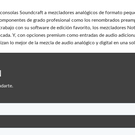
e consolas Soundcraft a mezcladores analógicos de formato pequ
omponentes de grado profesional como los renombrados preamp
 trabajo con su software de edición favorito, los mezcladores No
icada. Y, con opciones premium como entradas de audio adicionale
zan lo mejor de la mezcla de audio analógico y digital en una s
N
udarte.