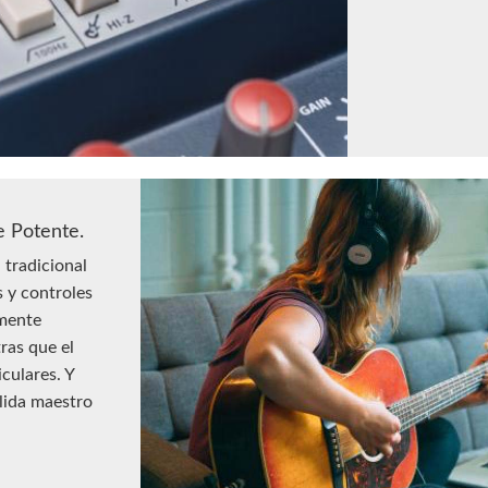
e Potente.
 tradicional
s y controles
mente
ras que el
iculares. Y
lida maestro