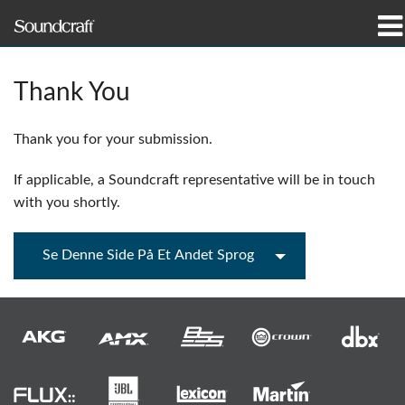
produkter
Thank You
Case studies og nyheder
Thank you for your submission.
hvor man kan købe
If applicable, a Soundcraft representative will be in touch
træning
with you shortly.
support
Se Denne Side På Et Andet Sprog
Vores historie
Sprog/Region