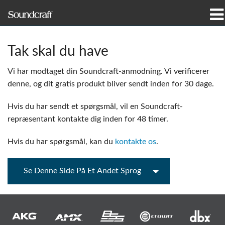
produkter
Tak skal du have
Case studies og nyheder
Vi har modtaget din Soundcraft-anmodning. Vi verificerer
denne, og dit gratis produkt bliver sendt inden for 30 dage.
hvor man kan købe
Hvis du har sendt et spørgsmål, vil en Soundcraft-
træning
repræsentant kontakte dig inden for 48 timer.
support
Hvis du har spørgsmål, kan du
kontakte os
.
Vores historie
Se Denne Side På Et Andet Sprog
Sprog/Region