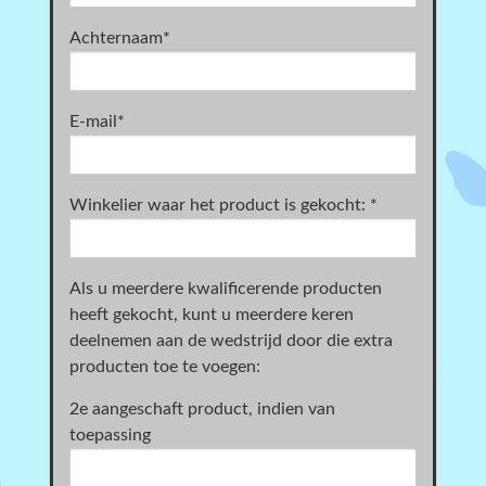
Achternaam
*
E-mail
*
Winkelier waar het product is gekocht:
*
Als u meerdere kwalificerende producten
heeft gekocht, kunt u meerdere keren
deelnemen aan de wedstrijd door die extra
producten toe te voegen:
2e aangeschaft product, indien van
toepassing