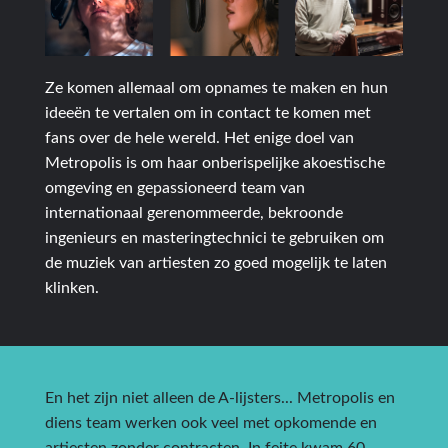
Ze komen allemaal om opnames te maken en hun
ideeën te vertalen om in contact te komen met
fans over de hele wereld. Het enige doel van
Metropolis is om haar onberispelijke akoestische
omgeving en gepassioneerd team van
internationaal gerenommeerde, bekroonde
ingenieurs en masteringtechnici te gebruiken om
de muziek van artiesten zo goed mogelijk te laten
klinken.
En het zijn niet alleen de A-lijsters... Metropolis en
diens team werken ook veel met opkomende en
artiesten zonder contracten. In feite kwam 60