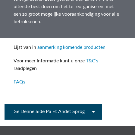
uiterste best doen om het te reorganiseren, met
een zo groot mogelijke vooraankondiging voor alle
betrokkenen.
Lijst van in
aanmerking komende producten
Voor meer informatie kunt u onze
T&C’s
raadplegen
FAQs
Se Denne Side På Et Andet Sprog