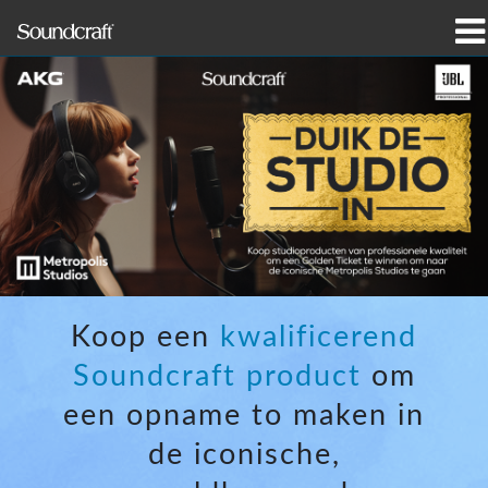
produkter
Case studies og nyheder
hvor man kan købe
træning
support
Koop een
kwalificerend
Vores historie
Soundcraft product
om
een opname to maken in
de iconische,
Sprog/Region