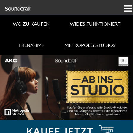
produkter
WO ZU KAUFEN
WIE ES FUNKTIONIERT
Case studies og nyheder
TEILNAHME
METROPOLIS STUDIOS
hvor man kan købe
træning
support
Vores historie
Sprog/Region