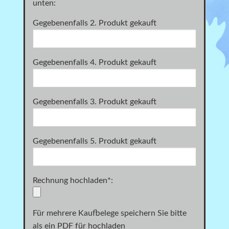
unten:
Gegebenenfalls 2. Produkt gekauft
Gegebenenfalls 4. Produkt gekauft
Gegebenenfalls 3. Produkt gekauft
Gegebenenfalls 5. Produkt gekauft
Rechnung hochladen
*
:
Für mehrere Kaufbelege speichern Sie bitte
als ein PDF für hochladen