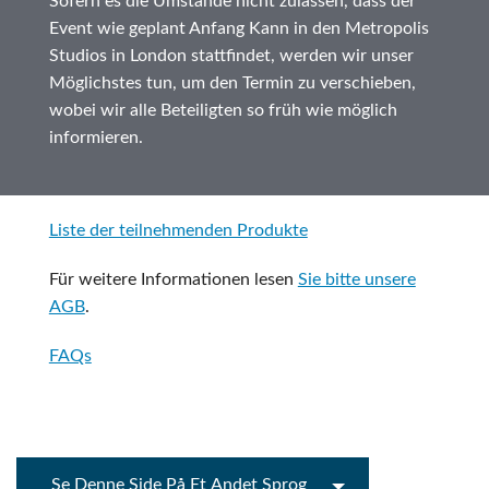
Sofern es die Umstände nicht zulassen, dass der
Event wie geplant Anfang Kann in den Metropolis
Studios in London stattfindet, werden wir unser
Möglichstes tun, um den Termin zu verschieben,
wobei wir alle Beteiligten so früh wie möglich
informieren.
Liste der teilnehmenden Produkte
Für weitere Informationen lesen
Sie bitte unsere
AGB
.
FAQs
Se Denne Side På Et Andet Sprog