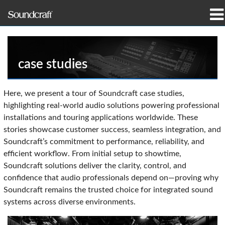
제품
사례 연구 및 뉴스
case studies
구매처
Here, we present a tour of Soundcraft case studies,
highlighting real-world audio solutions powering professional
교육
installations and touring applications worldwide. These
stories showcase customer success, seamless integration, and
지원
Soundcraft’s commitment to performance, reliability, and
efficient workflow. From initial setup to showtime,
연혁
Soundcraft solutions deliver the clarity, control, and
confidence that audio professionals depend on—proving why
Soundcraft remains the trusted choice for integrated sound
systems across diverse environments.
언어/지역