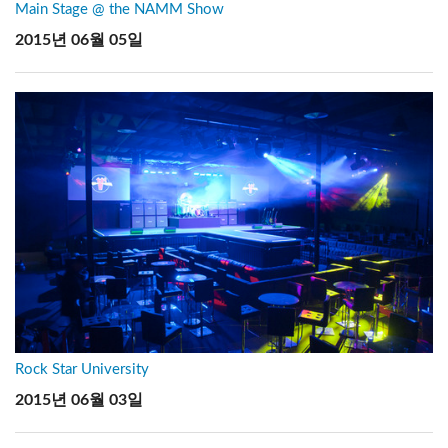
Main Stage @ the NAMM Show
2015년 06월 05일
Rock Star University
2015년 06월 03일