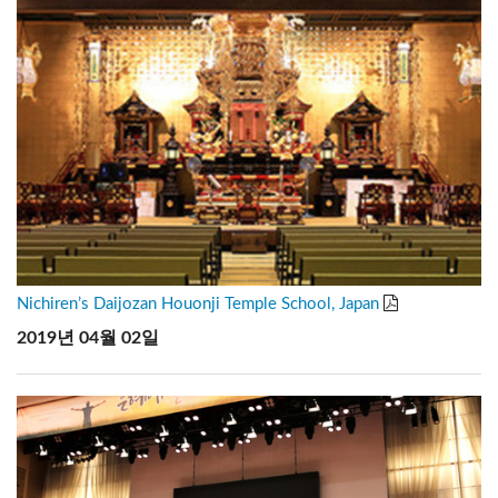
Nichiren’s Daijozan Houonji Temple School, Japan
2019년 04월 02일