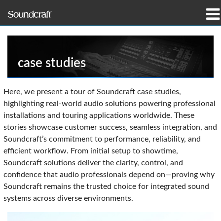
제품
사례 연구 및 뉴스
case studies
구매처
Here, we present a tour of Soundcraft case studies,
highlighting real-world audio solutions powering professional
교육
installations and touring applications worldwide. These
stories showcase customer success, seamless integration, and
지원
Soundcraft’s commitment to performance, reliability, and
efficient workflow. From initial setup to showtime,
연혁
Soundcraft solutions deliver the clarity, control, and
confidence that audio professionals depend on—proving why
Soundcraft remains the trusted choice for integrated sound
systems across diverse environments.
언어/지역