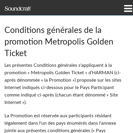
prodotti
Conditions générales de la
Casi di studio e notizie
promotion Metropolis Golden
dove acquistare
Ticket
Les présentes Conditions générales s'appliquent à la
formazione
promotion « Metropolis Golden Ticket » d’HARMAN (ci-
après dénommée « la Promotion ») proposée sur les sites
supporto
Internet indiqués ci-dessous pour le Pays Participant
comme indiqué ci-après (chacun étant dénommé « Site
La nostra storia
Internet »).
La Promotion est réservée aux participants résidant
légalement dans l'un des pays énumérés dans l'annexe
Lingua/Regione
jointe aux présentes conditions générales (« Pays